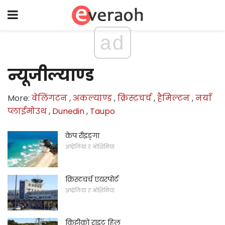
ad
न्यूजील्याण्ड
More:
वेलिंगटन
,
अकल्याण्ड
,
क्रिस्टचर्च
,
हैमिल्टन
,
नयाँ
प्लाईमोउथ
,
Dunedin
,
Taupo
केप रीइङ्गा
अष्ट्रेलिया र ओशिनिया
क्रिस्टचर्च एयरपोर्ट
अष्ट्रेलिया र ओशिनिया
किट्टीको राइट हिल