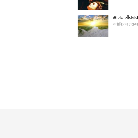
मानव जीवनको 
मनोविज्ञान र सम्ब