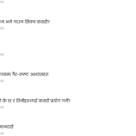
न्ध
ैन भने गाउन सिक्न कसरी?
न्ध
न्ध
समा गैर-स्पष्ट अभ्यासहरू
न्ध
ो के छ र तिनीहरूलाई कसरी प्रयोग गर्ने?
न्ध
मानदारी
न्ध