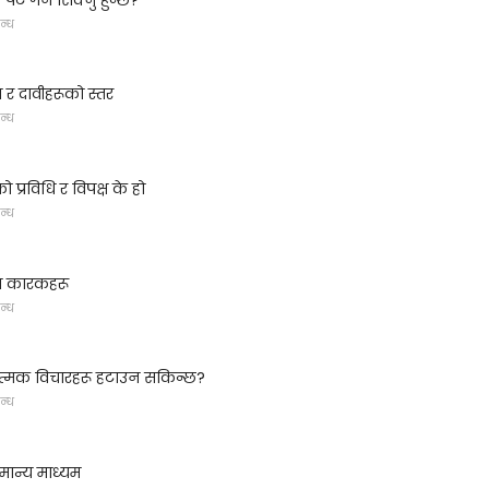
न्ध
र दावीहरूको स्तर
न्ध
 प्रविधि र विपक्ष के हो
न्ध
ा कारकहरू
न्ध
्मक विचारहरू हटाउन सकिन्छ?
न्ध
ान्य माध्यम