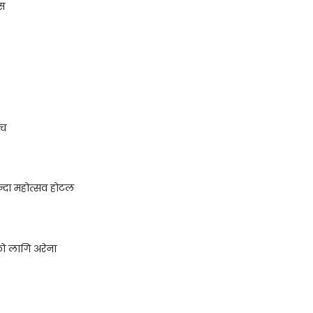
स
ीच
्दा महोत्सव होटल
ो लागि अरेना