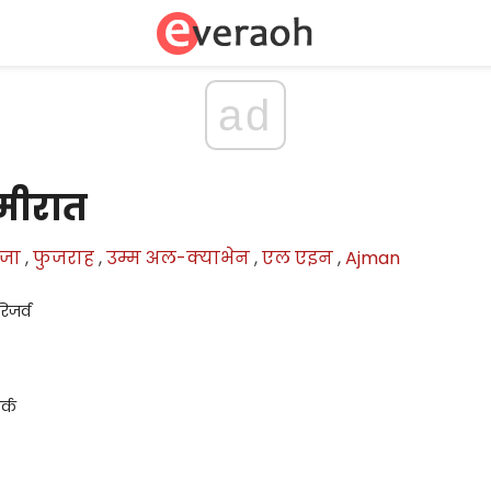
ad
अमीरात
जा
,
फुजराह
,
उम्म अल-क्याभेन
,
एल एइन
,
Ajman
िजर्व
र्क