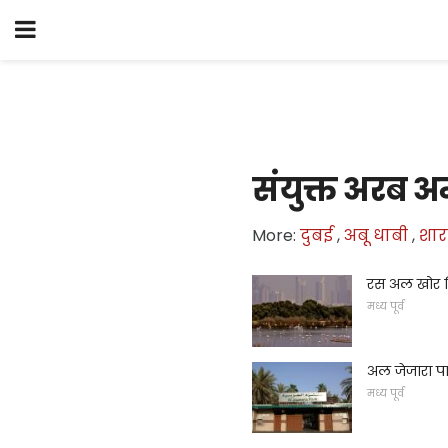
संयुक्त अरब 
More:
दुबई
,
अबू धाबी
,
शार
रस अल खोर र
मध्य पूर्व
अल जेजारा पा
मध्य पूर्व