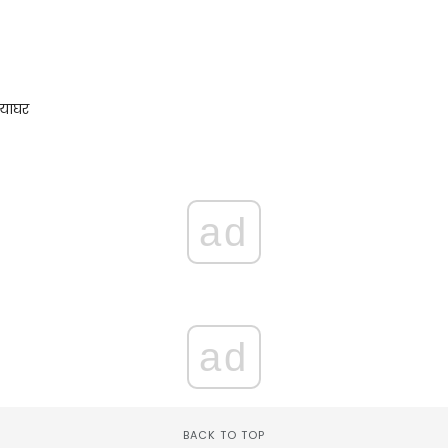
याघर
ad
ad
BACK TO TOP