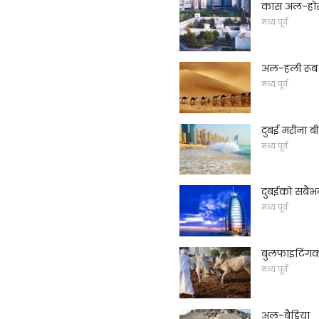
कास अल-हो
मध्य पूर्व
अल-हली रूब
मध्य पूर्व
दुबई मरीना ब
मध्य पूर्व
दुबईको सबैभन
मध्य पूर्व
बुलफाइटिंगक
मध्य पूर्व
अल-बैडिया