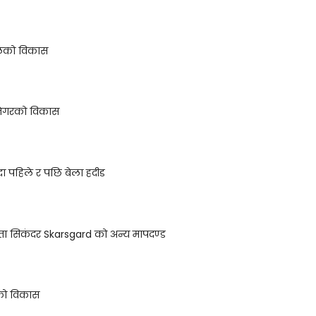
लको विकास
र्जनेगरको विकास
दा पहिले र पछि बेला हदीड
नेता सिकंदर Skarsgard को अन्य मापदण्ड
्मको विकास