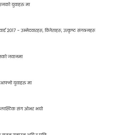
उनको युवाहरु मा
र्ड 2017 - उम्मेदवारहरू, विजेताहरू, उत्कृष्ट संगठनहरू
 उनको जवानमा
न आफ्नो युवाहरु मा
 प्लास्टिक संग ओभर भयो
डले वजन गुमाउनु अघि र पछि