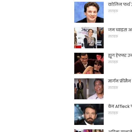
कोलिन फर्थ 
ताराहरु
जन च्वाइस अवा
ताराहरु
ह्यूग हेफ्नर
ताराहरु
मार्गन फ्रीमै
ताराहरु
बेन Affleck
ताराहरु
अरिना ग्रान्