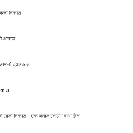
ेजको विकास
ो आंकडा
फ्नो युवाहरु मा
विकास
सको सानो विकास - एक जवान स्टारमा बाधा छैन