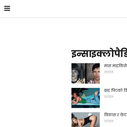
इन्साइक्लोपैड
मास माइकिसे
ताराहरु
ब्राड पिटको 
ताराहरु
विकास र केट
ताराहरु