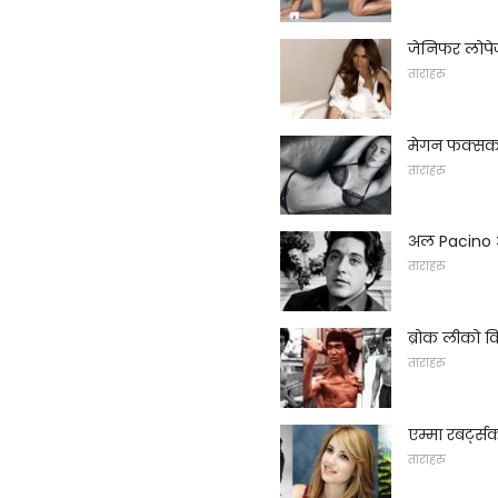
जेनिफर लोप
ताराहरु
मेगन फक्सक
ताराहरु
अल Pacino आ
ताराहरु
ब्रोक लीको 
ताराहरु
एम्मा रबर्ट्
ताराहरु