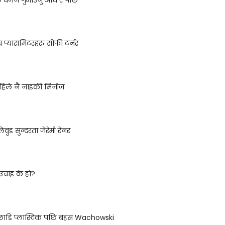
 प्यारामिटरहरु सोफी टर्नर
 पहिले नै नाइकी मिनीज
ुड सुन्दरता जेरेमी रेनर
उचाइ के हो?
छाडि प्लास्टिक पछि बहस Wachowski