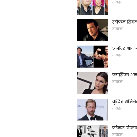
ताराहरु
स्टीफन सिग
ताराहरु
अर्नोल्ड श्वा
ताराहरु
प्लास्टिक भन्
ताराहरु
वृद्धि र अभि
ताराहरु
जरेन्डर ग्रीष
ताराहरु