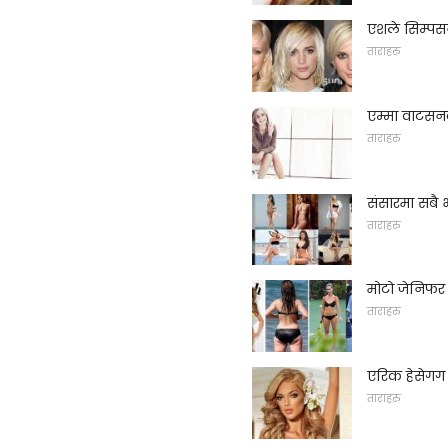
एशले सिम्पसन
ताराहरु
एम्मा वाटस
ताराहरु
संसारमा सबै 
ताराहरु
मोटो जेनिफर
ताराहरु
एरिक हेसेगग
ताराहरु