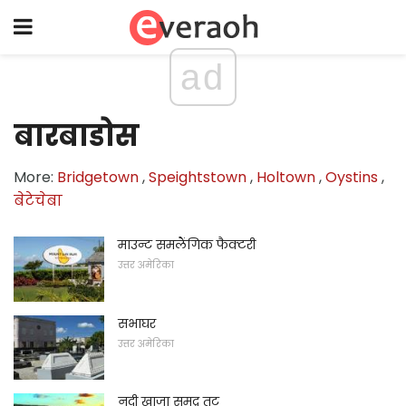
ad
बारबाडोस
More:
Bridgetown
,
Speightstown
,
Holtown
,
Oystins
,
बेटेचेबा
माउन्ट समलैंगिक फैक्टरी
उत्तर अमेरिका
सभाघर
उत्तर अमेरिका
नदी खाजा समुद्र तट