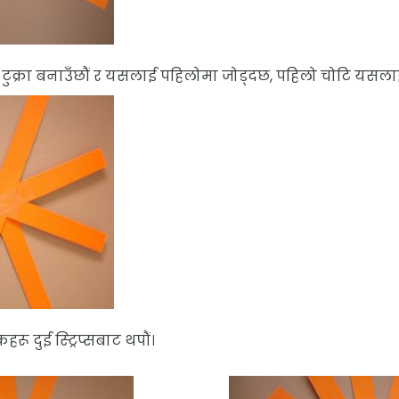
ुक्रा बनाउँछौं र यसलाई पहिलोमा जोड्दछ, पहिलो चोटि यसलाई 
हरू दुई स्ट्रिप्सबाट थपौं।