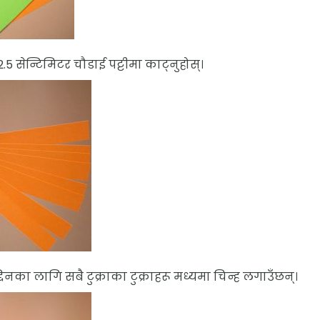
 सेन्टिमिटर चौडाई पट्टीमा काट्नुहोस्।
दिनका लागि सबै टुक्राका टुक्राहरू मध्यमा चिन्ह लगाउँछन्।