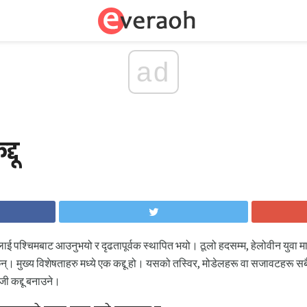
ad
्दू
ीलाई पश्चिमबाट आउनुभयो र दृढतापूर्वक स्थापित भयो। ठूलो हदसम्म, हेलोवीन युवा म
ुझ्दछन्। मुख्य विशेषताहरु मध्ये एक कद्दू हो। यसको तस्विर, मोडेलहरू वा सजावटहर
जी कद्दू बनाउने।