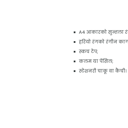
A4 आकारको सुन्तला 
हरियो रंगको रंगीन का
स्कच टेप;
कलम या पेंसिल;
स्टेशनरी चाकू वा कैंची।