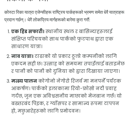
कोस्टा रिका यात्रा एजेन्सीहरू राष्ट्रिय पार्कहरूको भ्रमण समेत धेरै यात्राहरू
प्रदान गर्छन्। धेरै लोकप्रिय मार्गहरूको बारेमा कुरा गरौं:
एक हिड सफारी।
स्थानीय स्थल र बासिन्दाहरूलाई
संक्षिप्त परिचयको साथ पार्कको फुटपाथ द्वारा एक
साधारण यात्रा।
नाव यात्रा।
टाढाको यो प्रकार ठूलो कम्पनीको लागि
एकदम सही छ। उत्साह को समयमा तपाईंलाई बताइनेछ
र पानी को पानी को दुनिया को द्वारा दिखाया जाएगा।
मत्स्य पालन
कोगोनो नेगोरो रिजर्व मा मनपर्ने पर्यटक
आकर्षण। पार्कको इलाकामा रियो-फ्रोसो नदी प्रवाह
गर्दछ, जुन एक अविश्वसनीय माछाको मेजबान गर्छ। यो
बख्तरबंद पिइक, र ग्याँसपर र सामान्य रूपमा टापपन
हो, मछुआरेहरूको लागि प्रमोदवन।