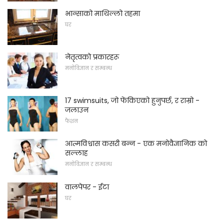
भान्साको माथिल्लो तहमा
घर
नेतृत्वको प्रकारहरू
मनोविज्ञान र सम्बन्ध
17 swimsuits, जो फेंकिएको हुनुपर्छ, र राम्रो -
जलाउन
फैशन
आत्मविश्वास कसरी बन्न - एक मनोवैज्ञानिक को
सल्लाह
मनोविज्ञान र सम्बन्ध
वालपेपर - ईटा
घर