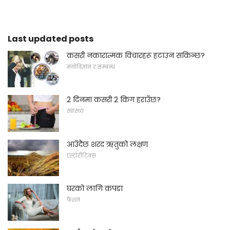
Last updated posts
कसरी नकारात्मक विचारहरू हटाउन सकिन्छ?
मनोविज्ञान र सम्बन्ध
2 दिनमा कसरी 2 किग हराउँछ?
स्वास्थ्य
आउँदैछ शरद ऋतुको लक्षण
एस्टोरीटिक्स
घरको लागि कपडा
फैशन