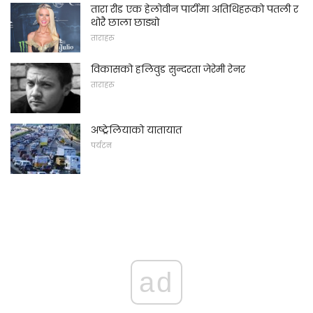
तारा रीड एक हेलोवीन पार्टीमा अतिथिहरूको पतली र
थोरै छाला छाड्यो
ताराहरु
विकासको हलिवुड सुन्दरता जेरेमी रेनर
ताराहरु
अष्ट्रेलियाको यातायात
पर्यटन
ad