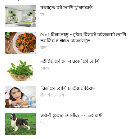
बच्चाहरु को लागि ट्रांसफार्मर
घर
Pilaf बिना मासु - हरेक दिनको व्यंजनको लागि
स्वादिष्ट र सरल व्यञ्जनहरू
खाना
स्टीवियाको वजन घटानेको लागि
स्वास्थ्य
चिसोका लागि एन्टीबायोटिक्स
सौन्दर्य र स्वास्थ्य
अंग्रेजी कुकर स्पानील - नस्ल वर्णन
घर