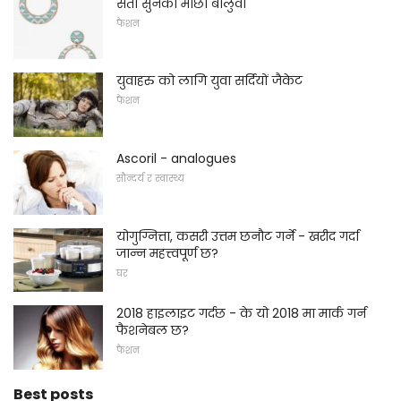
सेतो सुनको माछा बालुवा
फैशन
युवाहरु को लागि युवा सर्दियों जैकेट
फैशन
Ascoril - analogues
सौन्दर्य र स्वास्थ्य
योगुग्नित्ता, कसरी उत्तम छनौट गर्ने - खरीद गर्दा
जान्न महत्त्वपूर्ण छ?
घर
2018 हाइलाइट गर्दछ - के यो 2018 मा मार्क गर्न
फैशनेबल छ?
फैशन
Best posts