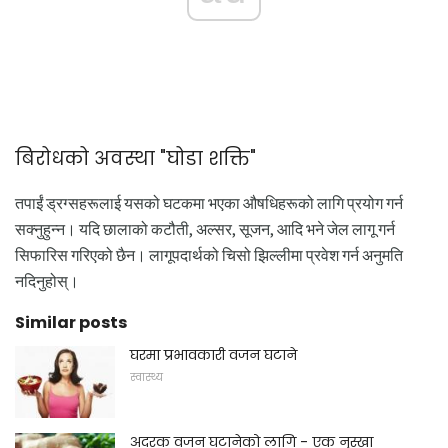
बिरोधको अवस्था "घोडा शक्ति"
तपाईं ड्रग्सहरूलाई यसको घटकमा भएका औषधिहरूको लागि प्रयोग गर्न
सक्नुहुन्न। यदि छालाको कटौती, अल्सर, सूजन, आदि भने जेल लागू गर्न
सिफारिस गरिएको छैन। लागूपदार्थको चिसो झिल्लीमा प्रवेश गर्न अनुमति
नदिनुहोस्।
Similar posts
घरमा प्रभावकारी वजन घटाने
स्वास्थ्य
अदरक वजन घटानेको लागि - एक नुस्खा