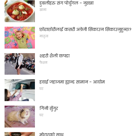
डुबलीहरु संग पोर्चुगल - नुस्खा
खाना
छोराछोरीलाई कसरी अंग्रेजी सिकाउन सिकाउनुहुन्छ?
मातृत्व
शहरी शैली कपडा
फैशन
हवाई जहाजमा ह्यान्ड सामान - आयोम
घर
गिनी सुँगुर
घर
मोरारको साथ