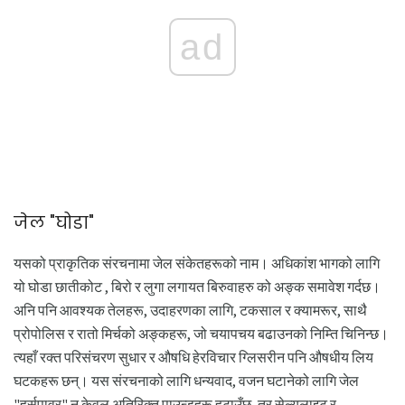
ad
जेल "घोडा"
यसको प्राकृतिक संरचनामा जेल संकेतहरूको नाम। अधिकांश भागको लागि
यो घोडा छातीकोट , बिरो र लुगा लगायत बिरुवाहरु को अङ्क समावेश गर्दछ।
अनि पनि आवश्यक तेलहरू, उदाहरणका लागि, टकसाल र क्यामरूर, साथै
प्रोपोलिस र रातो मिर्चको अङ्कहरू, जो चयापचय बढाउनको निम्ति चिनिन्छ।
त्यहाँ रक्त परिसंचरण सुधार र औषधि हेरविचार ग्लिसरीन पनि औषधीय लिय
घटकहरू छन्। यस संरचनाको लागि धन्यवाद, वजन घटानेको लागि जेल
"हर्सपावर" न केवल अतिरिक्त पाउन्डहरू हटाउँछ, तर सेल्युलाइट र